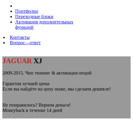
Портфолио
Переходные блоки
Активация дополнительных
функций
Контакты
Вопрос—ответ
JAGUAR
XJ
2009-2015. Чип тюнинг & активация опций
Гарантия лучшей цены
Если вы найдёте на цену ниже, мы сделаем дешевле!
Не понравилось? Вернем деньги!
Moneyback в течение 14 дней