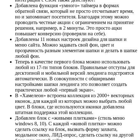
Добавлена функция «умного» таймера в формах
обратной связи, который не просто отсчитывает время,
но и запоминает посетителя. Благодаря этому можно
проводить честные акции с ограничением на принятие
решения, например, в 2 минуты. Это просто ацки
повышает конверсию (проверяли на себе).
Добавлены 11 новых настроек дизайна для шапки и
меню сайта. Можно задавать свой фон, цвет и
прозрачность разным элементам шапки и делать в шапке
любой фон.
Теперь в качестве первого блока можно использовать
любой из 17-ти типов блоков. Правильные отступы для
десктопной и мобильной версий лендинга подстроятся
автоматически. В совокупности с обширными
настройками шапки лендинга это позволяет создать
практически любой «первый экран».
В «Хамелеон» встроена коллекция из 2000+ векторных
иконок, для каждой из которых можно выбрать любой
цвет. В блоки, где используются иконки добавлена
штатная поддержка этой коллекции.
Добавлен блок с «живыми плитками» (стиль меню
windows 8, 10). С каждой «живой плитки» можно
сделать ссылку на блок, вызвать форму захвата,
модальное окно, ЛИД-опрос, сделать ссылку на другой