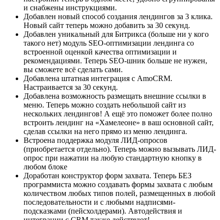
и снабжены инструкциями.
Добавлен новый способ создания лендингов за 3 клика.
Новый сайт теперь можно добавить за 30 секунд.
Добавлен уникальный для Битрикса (больше ни у кого
такого нет) модуль SEO-оптимизации лендинга со
встроенной оценкой качества оптимизации и
рекомендациями. Теперь SEO-шник больше не нужен,
вы сможете всё сделать сами.
Добавлена штатная интеграция с AmoCRM.
Настраивается за 30 секунд.
Добавлена возможность размещать внешние ссылки в
меню. Теперь можно создать небольшой сайт из
нескольких лендингов! А ещё это поможет более полно
встроить лендинг на «Хамелеоне» в ваш основной сайт,
сделав ссылки на него прямо из меню лендинга.
Встроена поддержка модуля ЛИД-опросов
(приобретается отдельно). Теперь можно вызывать ЛИД-
опрос при нажатии на любую стандартную кнопку в
любом блоке
Доработан конструктор форм захвата. Теперь БЕЗ
программиста можно создавать формы захвата с любым
количеством любых типов полей, размещенных в любой
последовательности и с любыми надписями-
подсказками (пейсхолдерами). Автодействия и
интеграции с CRM также действуют!